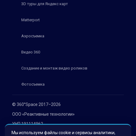
3D туры для Яндекс карт
Matterport
Аэросъемка
Видео 360
Создание и монтаж видео роликов
Фотосъемка
© 360°Space 2017–2026
ООО «Реактивные технологии»
УНП 191114962
Мы используем файлы cookie и сервисы аналитики,
г. Минск, ул. Мележа 1, офис 402