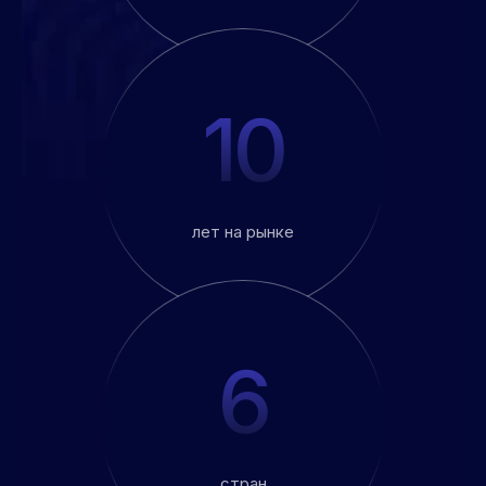
10
лет на рынке
6
стран