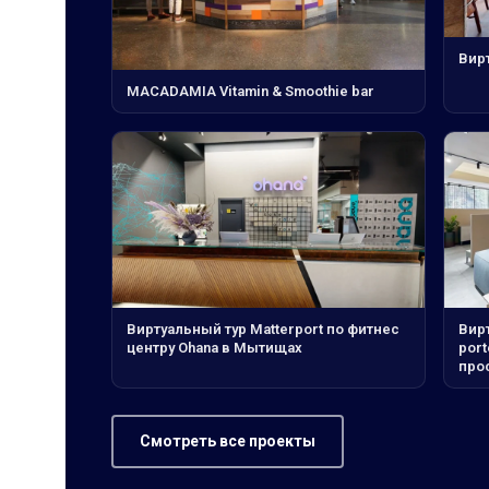
Вир
MACADAMIA Vitamin & Smoothie bar
Виртуальный тур Matterport по фитнес
Вирт
центру Ohana в Мытищах
por
прос
Смотреть все проекты