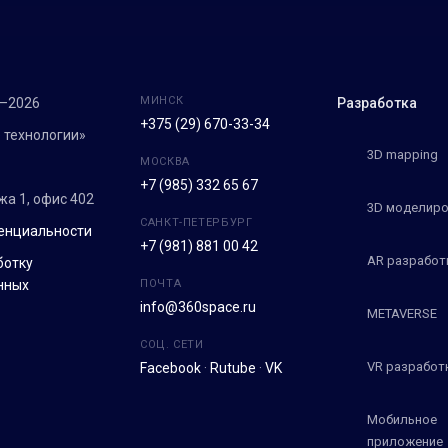
МИНСК
7–2026
Разработка
+375 (29) 670-33-34
 технологии»
3D mapping
МОСКВА
+7 (985) 332 65 67
ежа 1, офис 402
3D моделиро
САНКТ-ПЕТЕРБУРГ
енциальности
+7 (981) 881 00 42
AR разработ
ботку
нных
ПОЧТА
info@360space.ru
METAVERSE
СОЦ. СЕТИ
VR разработ
Facebook
·
Rutube
·
VK
Мобильное
приложение