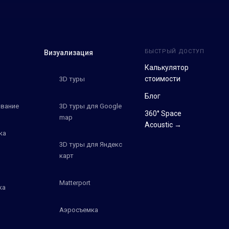
БЫСТРЫЙ ДОСТУП
Визуализация
Калькулятор
стоимости
3D туры
Блог
вание
3D туры для Google
360° Space
map
Acoustic →
ка
3D туры для Яндекс
карт
Matterport
ка
Аэросъемка