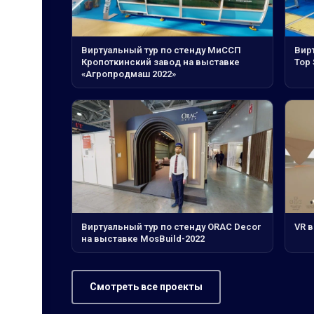
Виртуальный тур по стенду МиССП
Вирт
Кропоткинский завод на выставке
Top 
«Агропродмаш 2022»
Виртуальный тур по стенду ORAC Decor
VR в
на выставке MosBuild-2022
Смотреть все проекты