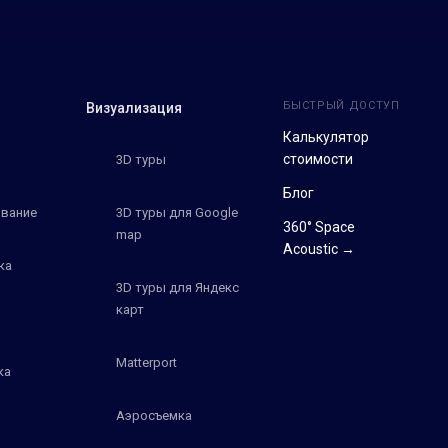
БЫСТРЫЙ ДОСТУП
Визуализация
Калькулятор
стоимости
3D туры
Блог
вание
3D туры для Google
360° Space
map
Acoustic →
ка
3D туры для Яндекс
карт
Matterport
ка
Аэросъемка