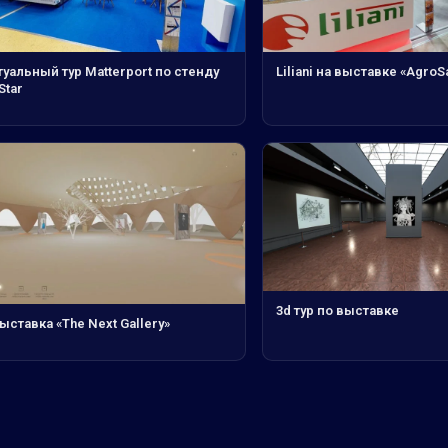
уальный тур Matterport по стенду
Liliani на выставке «AgroS
Star
3d тур по выставке
ыставка «The Next Gallery»