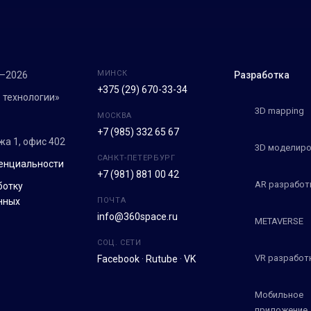
МИНСК
7–2026
Разработка
+375 (29) 670-33-34
 технологии»
3D mapping
МОСКВА
+7 (985) 332 65 67
ежа 1, офис 402
3D моделиро
САНКТ-ПЕТЕРБУРГ
енциальности
+7 (981) 881 00 42
AR разработ
ботку
нных
ПОЧТА
info@360space.ru
METAVERSE
СОЦ. СЕТИ
VR разработ
Facebook
·
Rutube
·
VK
Мобильное
приложение