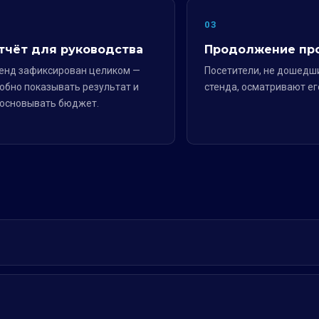
2
03
тчёт для руководства
Продолжение пр
енд зафиксирован целиком —
Посетители, не дошедш
обно показывать результат и
стенда, осматривают ег
основывать бюджет.