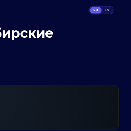
RU
EN
бирские