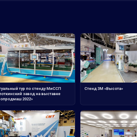
туальный тур по стенду МиССП
Стенд 3М «Высота»
поткинский завод на выставке
ропродмаш 2022»