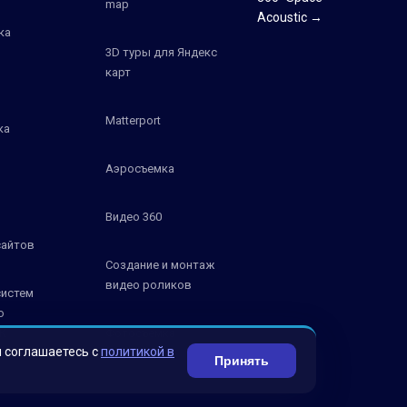
map
Acoustic →
ка
3D туры для Яндекс
карт
Matterport
ка
Аэросъемка
Видео 360
сайтов
Создание и монтаж
видео роликов
систем
о
К
Фотосъемка
ы соглашаетесь с
политикой в
Принять