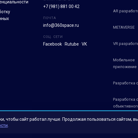
енциальности
+7 (981) 881 00 42
AR разработ
ботку
нных
ПОЧТА
info@360space.ru
METAVERSE
СОЦ. СЕТИ
VR разработ
Facebook
·
Rutube
·
VK
Мобильное
приложение
Разработка 
Разработка 
объективног
контроля СО
ки, чтобы сайт работал лучше. Продолжая пользоваться сайтом, в
ости
.