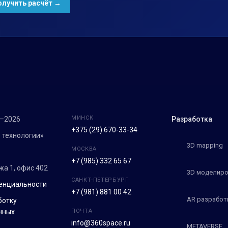
МИНСК
7–2026
Разработка
+375 (29) 670-33-34
 технологии»
3D mapping
МОСКВА
+7 (985) 332 65 67
ежа 1, офис 402
3D моделиро
САНКТ-ПЕТЕРБУРГ
енциальности
+7 (981) 881 00 42
AR разработ
ботку
нных
ПОЧТА
info@360space.ru
METAVERSE