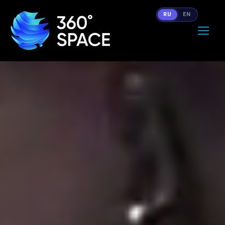
RU
EN