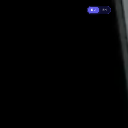
RU
EN