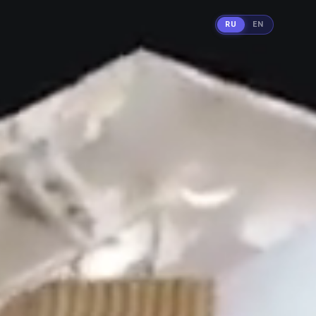
RU
EN