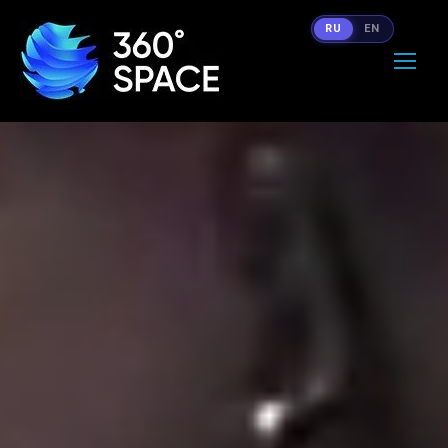
RU
EN