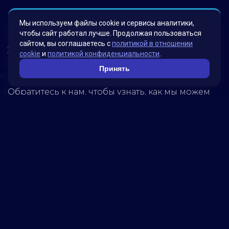
Мы гордимся своими инновационными
Мы используем файлы cookie и сервисы аналитики,
чтобы сайт работал лучше. Продолжая пользоваться
решениями, которые были разработаны для
сайтом, вы соглашаетесь с
политикой в отношении
удовлетворения потребностей наших клиентов.
cookie
и
политикой конфиденциальности
.
Наша миссия – помогать бизнесу достигать
Принять
новых высот, используя передовые технологии.
Обратитесь к нам, чтобы узнать, как мы можем
помочь вашей компании достичь успеха!
5280