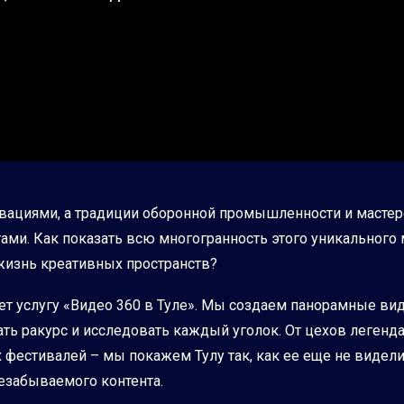
инновациями, а традиции оборонной промышленности и маст
и. Как показать всю многогранность этого уникального м
жизнь креативных пространств?
ает услугу «Видео 360 в Туле». Мы создаем панорамные ви
ть ракурс и исследовать каждый уголок. От цехов леген
 фестивалей – мы покажем Тулу так, как ее еще не видел
незабываемого контента.