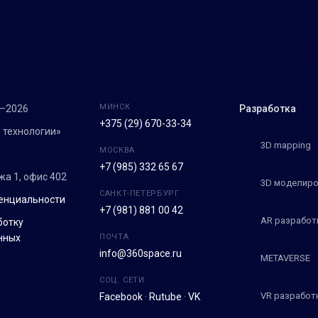
МИНСК
7–2026
Разработка
+375 (29) 670-33-34
 технологии»
3D mapping
МОСКВА
+7 (985) 332 65 67
ежа 1, офис 402
3D моделиро
САНКТ-ПЕТЕРБУРГ
енциальности
+7 (981) 881 00 42
AR разработ
ботку
нных
ПОЧТА
info@360space.ru
METAVERSE
СОЦ. СЕТИ
VR разработ
Facebook
·
Rutube
·
VK