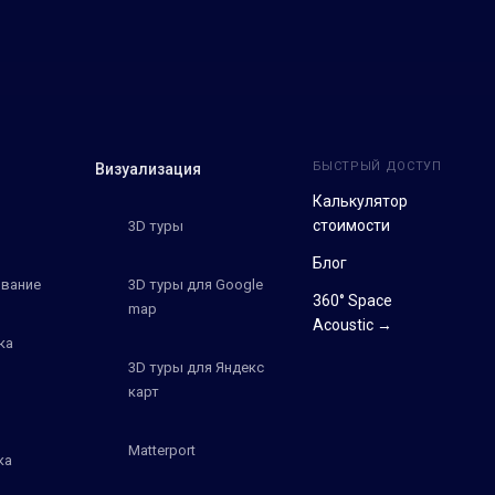
БЫСТРЫЙ ДОСТУП
Визуализация
Калькулятор
стоимости
3D туры
Блог
вание
3D туры для Google
360° Space
map
Acoustic →
ка
3D туры для Яндекс
карт
Matterport
ка