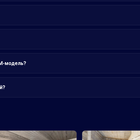
IM-модель?
й?