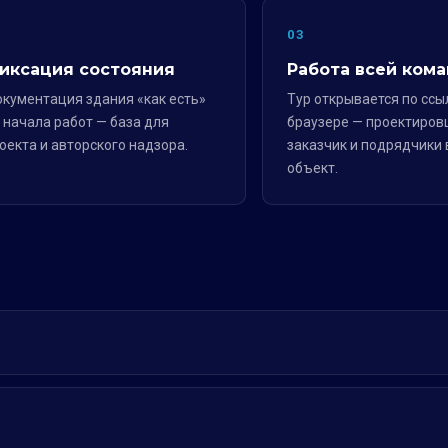
2
03
иксация состояния
Работа всей ком
кументация здания «как есть»
Тур открывается по ссы
 начала работ — база для
браузере — проектиров
оекта и авторского надзора.
заказчик и подрядчики 
объект.