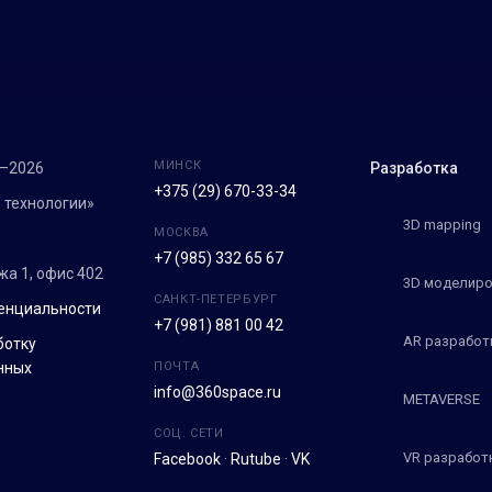
МИНСК
7–2026
Разработка
+375 (29) 670-33-34
 технологии»
3D mapping
МОСКВА
+7 (985) 332 65 67
ежа 1, офис 402
3D моделиро
САНКТ-ПЕТЕРБУРГ
енциальности
+7 (981) 881 00 42
AR разработ
ботку
нных
ПОЧТА
info@360space.ru
METAVERSE
СОЦ. СЕТИ
VR разработ
Facebook
·
Rutube
·
VK