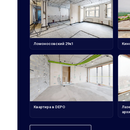
Ломоносовский 29к1
Кин
Квартира в DEPO
Лаз
архи