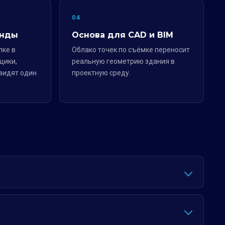
04
анды
Основа для CAD и BIM
лке в
Облако точек по съёмке переносит
щики,
реальную геометрию здания в
видят один
проектную среду.