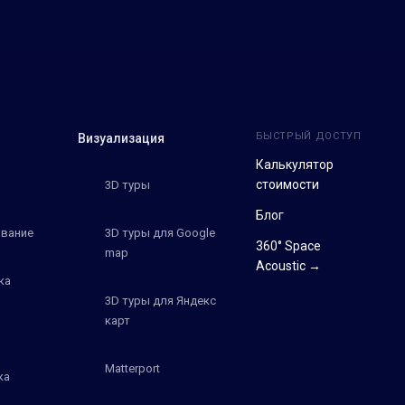
БЫСТРЫЙ ДОСТУП
Визуализация
Калькулятор
стоимости
3D туры
Блог
вание
3D туры для Google
360° Space
map
Acoustic →
ка
3D туры для Яндекс
карт
Matterport
ка