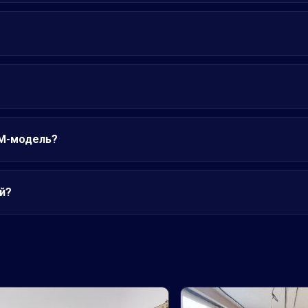
IM-модель?
й?