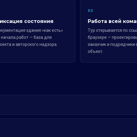
2
03
иксация состояния
Работа всей ком
кументация здания «как есть»
Тур открывается по ссы
 начала работ — база для
браузере — проектиров
оекта и авторского надзора.
заказчик и подрядчики 
объект.