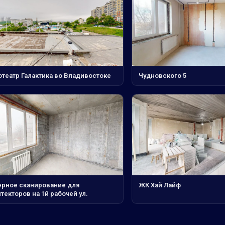
отеатр Галактика во Владивостоке
Чудновского 5
ерное сканирование для
ЖК Хай Лайф
текторов на 1й рабочей ул.