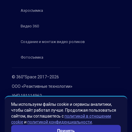
Аэросъемка
Видео 360
Создание и монтаж видео роликов
Фотосъемка
© 360°Space 2017–2026
ООО «Реактивные технологии»
УНП 191114962
Мы используем файлы cookie и сервисы аналитики,
г. Минск, ул. Мележа 1, офис 402
чтобы сайт работал лучше. Продолжая пользоваться
Политика конфиденциальности
сайтом, вы соглашаетесь с
политикой в отношении
cookie
и
политикой конфиденциальности
.
Согласие на обработку персональных данных
Принять