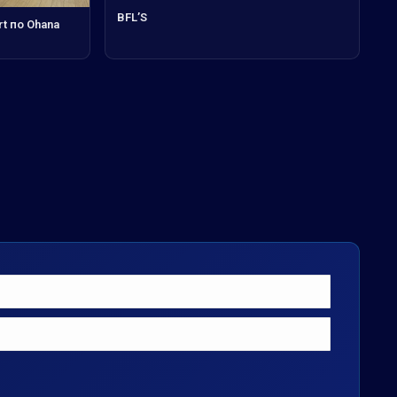
BFL’S
t по Ohana