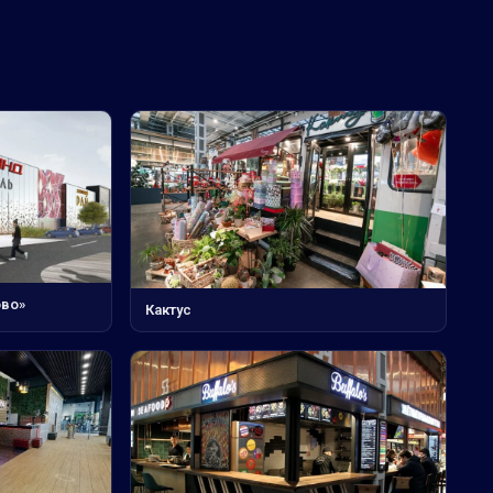
ово»
Кактус