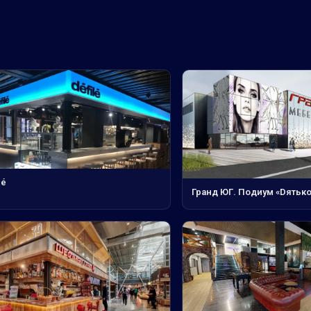
lé
Гранд ЮГ. Подиум «Dятьк