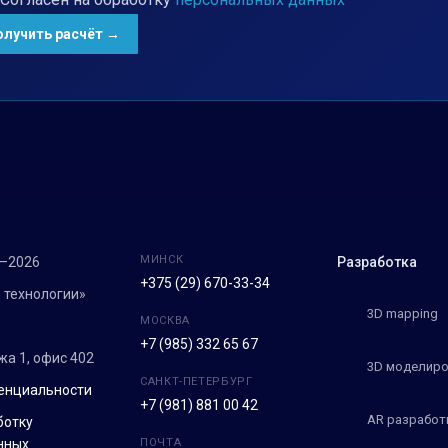
МИНСК
7–2026
Разработка
+375 (29) 670-33-34
 технологии»
3D mapping
МОСКВА
+7 (985) 332 65 67
ежа 1, офис 402
3D моделиро
САНКТ-ПЕТЕРБУРГ
енциальности
+7 (981) 881 00 42
AR разработ
ботку
нных
ПОЧТА