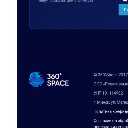
минут и рассчитаем стоимость
© 360°Space 201
ООО «Реактивные
УНП 191114962
г. Минск, ул. Мел
Политика конфид
Согласие на обра
персональных да