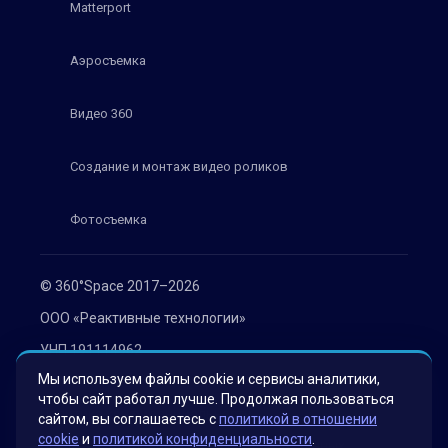
Matterport
Аэросъемка
Видео 360
Создание и монтаж видео роликов
Фотосъемка
© 360°Space 2017–2026
ООО «Реактивные технологии»
УНП 191114962
Мы используем файлы cookie и сервисы аналитики,
г. Минск, ул. Мележа 1, офис 402
чтобы сайт работал лучше. Продолжая пользоваться
Политика конфиденциальности
сайтом, вы соглашаетесь с
политикой в отношении
cookie
и
политикой конфиденциальности
.
Согласие на обработку персональных данных