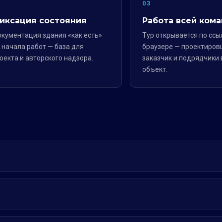
2
03
иксация состояния
Работа всей ком
кументация здания «как есть»
Тур открывается по ссы
 начала работ — база для
браузере — проектиров
оекта и авторского надзора.
заказчик и подрядчики 
объект.