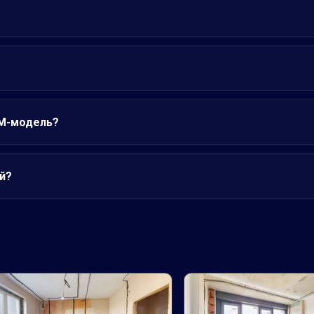
IM-модель?
й?