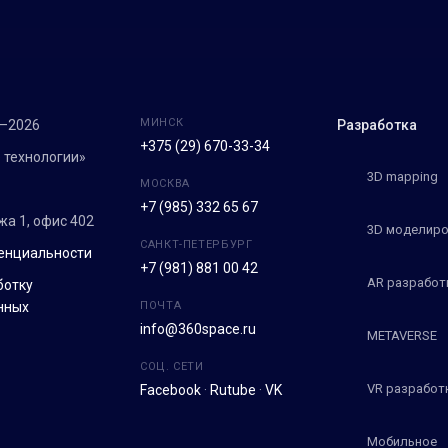
МИНСК
7–2026
Разработка
+375 (29) 670-33-34
 технологии»
3D mapping
МОСКВА
+7 (985) 332 65 67
ежа 1, офис 402
3D моделиро
САНКТ-ПЕТЕРБУРГ
енциальности
+7 (981) 881 00 42
AR разработ
ботку
нных
ПОЧТА
info@360space.ru
METAVERSE
СОЦ. СЕТИ
VR разработ
Facebook
·
Rutube
·
VK
Мобильное