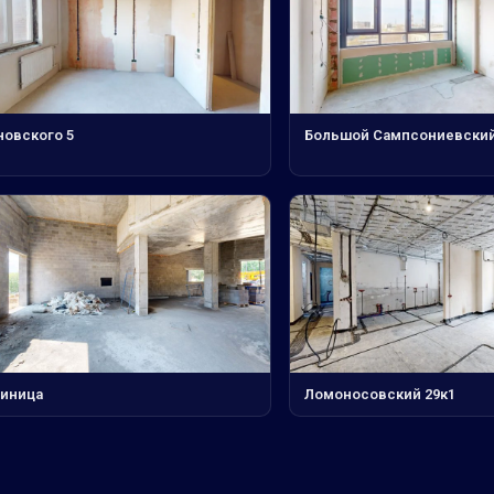
новского 5
Большой Сампсониевский 
тиница
Ломоносовский 29к1