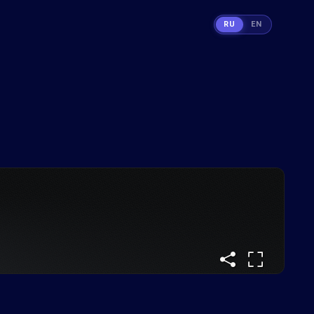
RU
EN