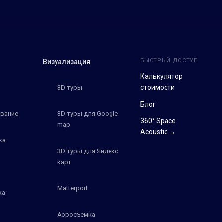
БЫСТРЫЙ ДОСТУП
Визуализация
Калькулятор
стоимости
3D туры
Блог
вание
3D туры для Google
360° Space
map
Acoustic →
ка
3D туры для Яндекс
карт
Matterport
ка
Аэросъемка