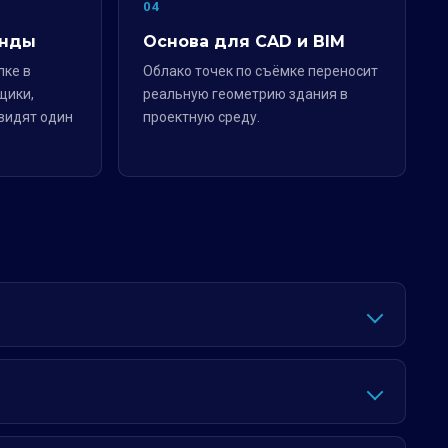
04
анды
Основа для CAD и BIM
лке в
Облако точек по съёмке переносит
щики,
реальную геометрию здания в
видят один
проектную среду.