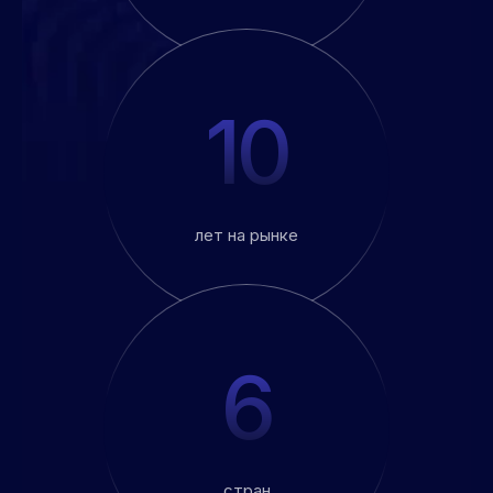
10
лет на рынке
6
стран