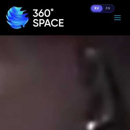
RU
EN