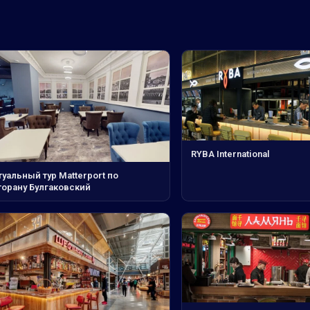
RYBA International
уальный тур Matterport по
торану Булгаковский