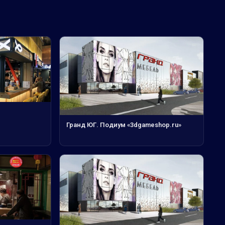
Гранд ЮГ. Подиум «3dgameshop.ru»