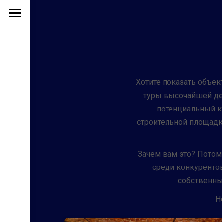
Хотите показать объект
туры высочайшей дет
потенциальный кл
строительной площадке
Зачем вам это? Потому
среди конкурентов
собственны
Н