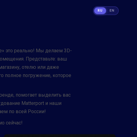
RU
EN
ce» это реально! Мы делаем 3D-
помещения. Представьте: ваш
магазину, отелю или даже
то полное погружение, которое
аренде, помогает выделить вас
дование Matterport и наши
аем по всей России!
о сейчас!