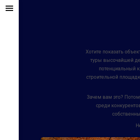
Хотите показать объект
туры высочайшей дет
потенциальный кл
строительной площадке
Зачем вам это? Потому
среди конкурентов
собственны
Н