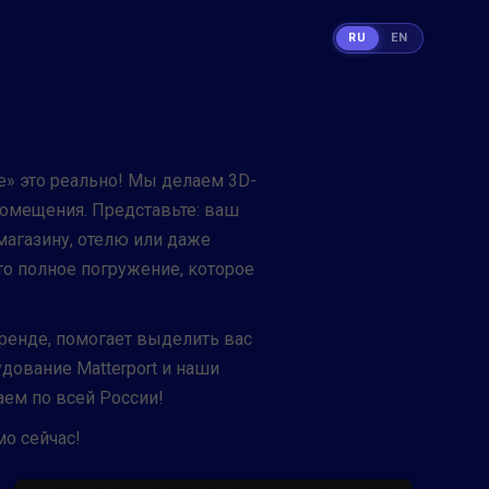
RU
EN
ce» это реально! Мы делаем 3D-
помещения. Представьте: ваш
магазину, отелю или даже
то полное погружение, которое
аренде, помогает выделить вас
дование Matterport и наши
аем по всей России!
о сейчас!