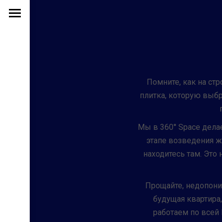
Помните, как на стр
плитка, которую выбр
Мы в 360° Space дела
этапе возведения ж
находитесь там. Это
Прощайте, недопони
будущая квартира
работаем по всей 