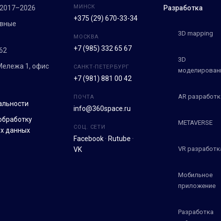
МИНСК
 2017–2026
Разработка
+375 (29) 670-33-34
ивные
3D mapping
МОСКВА
+7 (985) 332 65 67
62
3D
 Мележа 1, офис
САНКТ-ПЕТЕРБУРГ
моделирован
+7 (981) 881 00 42
AR разработк
ПОЧТА
альности
info@360space.ru
обработку
METAVERSE
СОЦ. СЕТИ
х данных
Facebook
·
Rutube
·
VR разработк
VK
Мобильное
приложение
Разработка