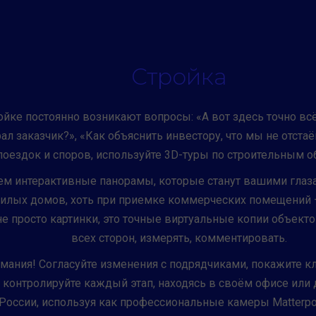
Стройка
ойке постоянно возникают вопросы: «А вот здесь точно всё
ал заказчик?», «Как объяснить инвестору, что мы не отста
поездок и споров, используйте 3D-туры по строительным о
ем интерактивные панорамы, которые станут вашими глаза
илых домов, хоть при приемке коммерческих помещений –
 не просто картинки, это точные виртуальные копии объект
всех сторон, измерять, комментировать.
мания! Согласуйте изменения с подрядчиками, покажите кл
, контролируйте каждый этап, находясь в своём офисе или
России, используя как профессиональные камеры Matterpor