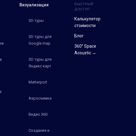
БЫСТРЫЙ
Визуализация
ДОСТУП
Калькулятор
3D туры
стоимости
Блог
3D туры для
ие
Google map
360° Space
Acoustic →
а
3D туры для
Яндекс карт
Matterport
а
Аэросъемка
Видео 360
Создание и